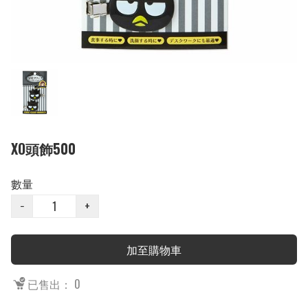
XO頭飾500
數量
−
+
加至購物車
已售出： 0