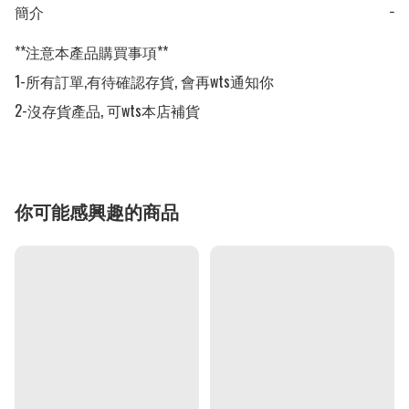
簡介
−
**注意本產品購買事項**

1-所有訂單,有待確認存貨, 會再wts通知你

2-沒存貨產品, 可wts本店補貨
你可能感興趣的商品