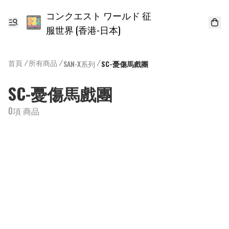
コンクエスト ワールド 征
服世界 (香港-日本)
首頁
/
所有商品
/
/
SAN-X系列
SC-憂傷馬戲團
SC-憂傷馬戲團
0項 商品