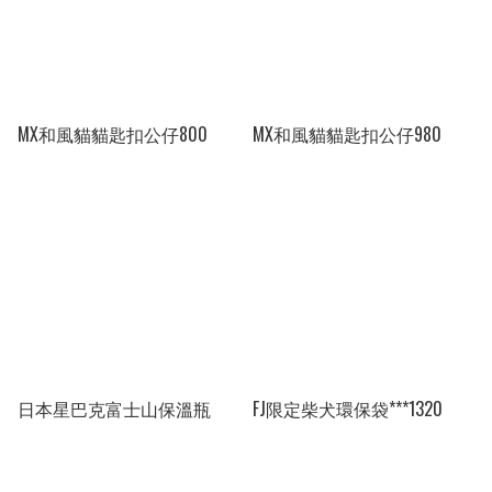
MX和風貓貓匙扣公仔800
MX和風貓貓匙扣公仔980
日本星巴克富士山保溫瓶
FJ限定柴犬環保袋***1320