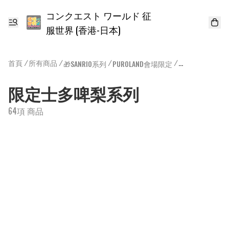
コンクエスト ワールド 征
服世界 (香港-日本)
首頁
/
所有商品
/
/
/
🎁SANRIO系列
PUROLAND會場限定
限定士多啤梨系
限定士多啤梨系列
64項 商品