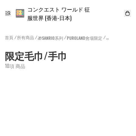
コンクエスト ワールド 征
服世界 (香港-日本)
首頁
/
所有商品
/
/
/
🎁SANRIO系列
PUROLAND會場限定
限定毛巾/手巾
限定毛巾/手巾
10項 商品