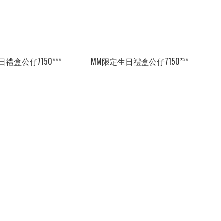
禮盒公仔7150***
MM限定生日禮盒公仔7150***