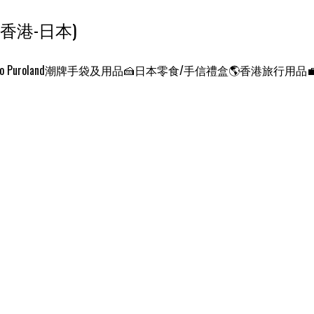
ンクエスト ワールド 征服世界 (香港-日本)
o Puroland
潮牌手袋及用品
🍰日本零食/手信禮盒
🌎香港旅行用品