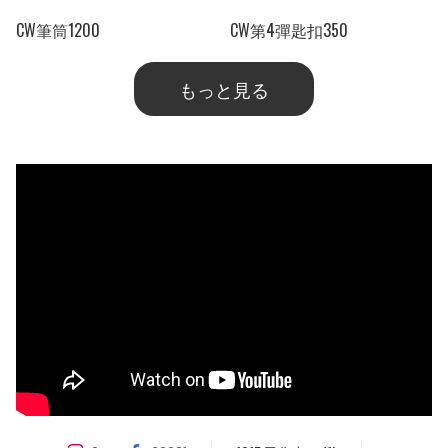
CW筆筒1200
CW第4彈匙扣350
もっと見る