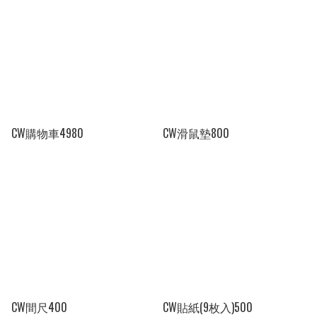
CW購物車4980
CW滑鼠墊800
CW間尺400
CW貼紙(9枚入)500