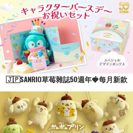
🇯🇵SANRIO草莓雜誌50週年🍓每月新款