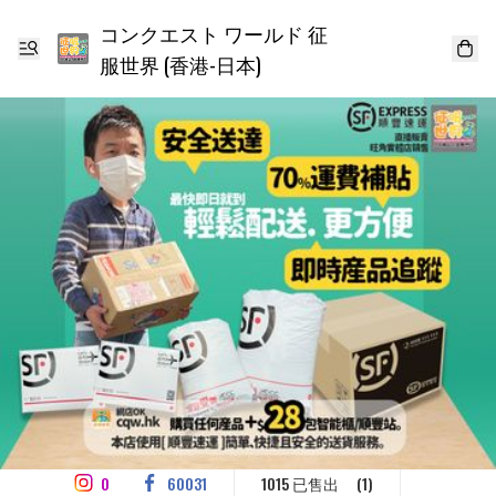
コンクエスト ワールド 征
服世界 (香港-日本)
0
60031
1015 已售出
(1)