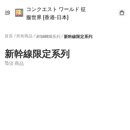
コンクエスト ワールド 征
服世界 (香港-日本)
首頁
/
所有商品
/
/
🎁SANRIO系列
新幹線限定系列
新幹線限定系列
15項 商品