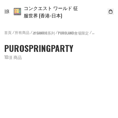
コンクエスト ワールド 征
服世界 (香港-日本)
首頁
/
所有商品
/
/
/
🎁SANRIO系列
PUROLAND會場限定
PUROSPRINGPA
PUROSPRINGPARTY
10項 商品