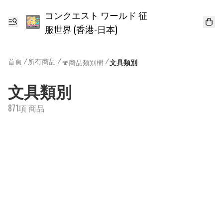
コンクエスト ワールド 征
服世界 (香港-日本)
首頁
/
所有商品
/
/
🍄商品類別樹
文具類別
文具類別
871項 商品