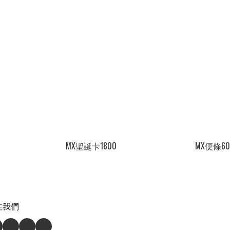
MX聖誕卡1800
MX便條60
注我們