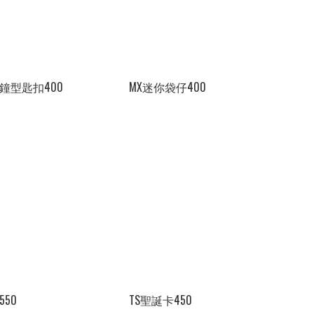
鐘型匙扣400
MX迷你袋仔400
550
TS聖誕卡450