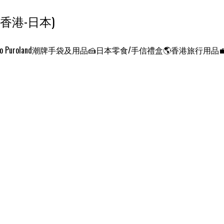
ンクエスト ワールド 征服世界 (香港-日本)
o Puroland
潮牌手袋及用品
🍰日本零食/手信禮盒
🌎香港旅行用品