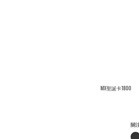
MX聖誕卡1800
關