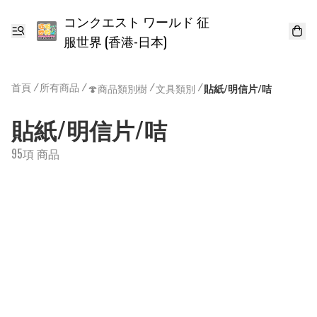
コンクエスト ワールド 征
服世界 (香港-日本)
首頁
/
所有商品
/
/
/
🍄商品類別樹
文具類別
貼紙/明信片/咭
貼紙/明信片/咭
95項 商品