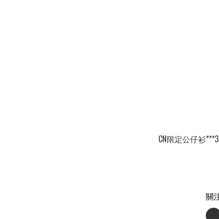
CN限定公仔衫***3
關