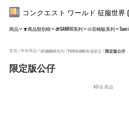
コ
商品
🍄商品類別樹
🎁SANRIO系列
🐽宮崎駿系列
Sanri
首頁
/
所有商品
/
/
/
🎁SANRIO系列
PUROLAND會場限定
限定版公仔
限定版公仔
40項 商品