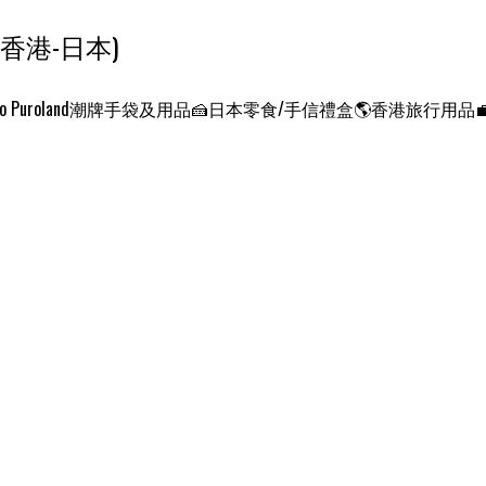
ンクエスト ワールド 征服世界 (香港-日本)
o Puroland
潮牌手袋及用品
🍰日本零食/手信禮盒
🌎香港旅行用品