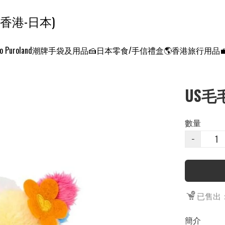
ンクエスト ワールド 征服世界 (香港-日本)
o Puroland
潮牌手袋及用品
🍰日本零食/手信禮盒
🌎香港旅行用品
US毛
數量
−
已售出：
簡介