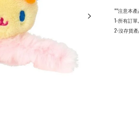
**注意本產
1-所有訂單
2-沒存貨產