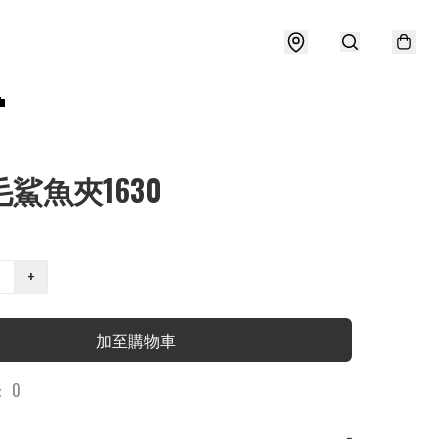

毛鯊魚夾1630
+
加至購物車
 0
−