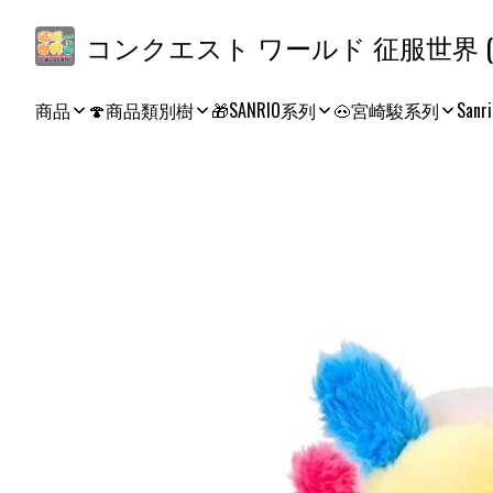
コ
商品
🍄商品類別樹
🎁SANRIO系列
🐽宮崎駿系列
Sanri