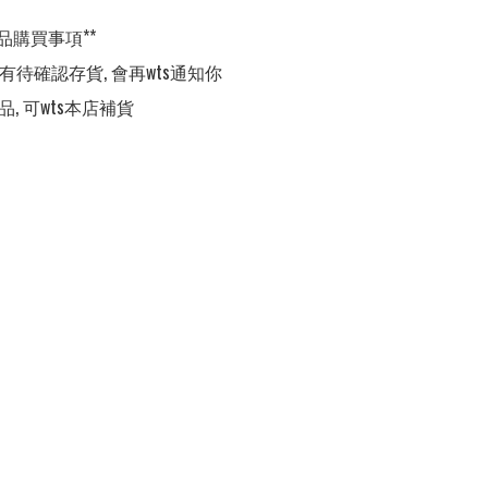
品購買事項**

,有待確認存貨, 會再wts通知你

品, 可wts本店補貨