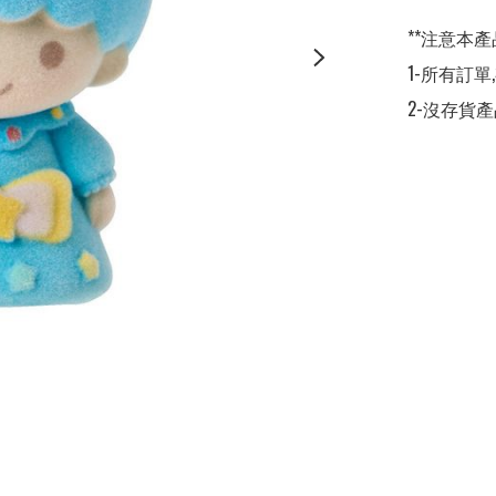
**注意本產
1-所有訂單
2-沒存貨產