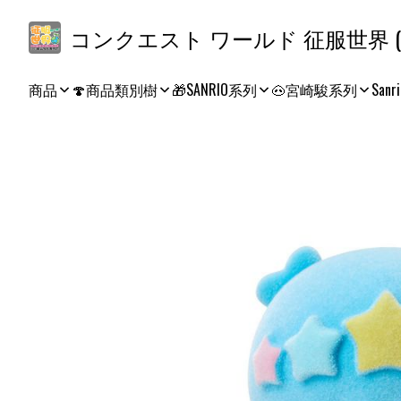
コ
商品
🍄商品類別樹
🎁SANRIO系列
🐽宮崎駿系列
Sanri