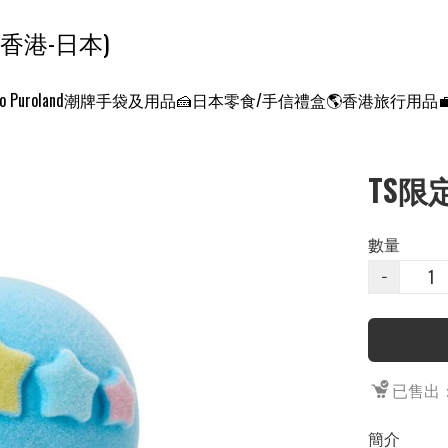
ンクエスト ワールド 征服世界 (香港-日本)
o Puroland
潮牌手袋及用品
🍰日本零食/手信禮盒
🌎香港旅行用品
TS限
數量
−
已售出：
簡介