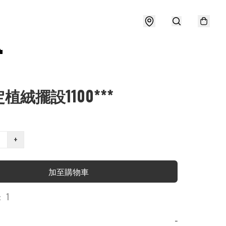

定植絨擺設1100***
+
加至購物車
 1
−