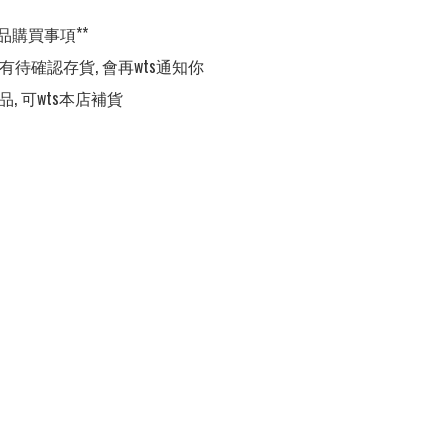
品購買事項**

,有待確認存貨, 會再wts通知你

品, 可wts本店補貨