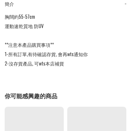
簡介
−
胸闊約55-57cm

運動速乾質地 防UV

**注意本產品購買事項**

1-所有訂單,有待確認存貨, 會再wts通知你

2-沒存貨產品, 可wts本店補貨
你可能感興趣的商品