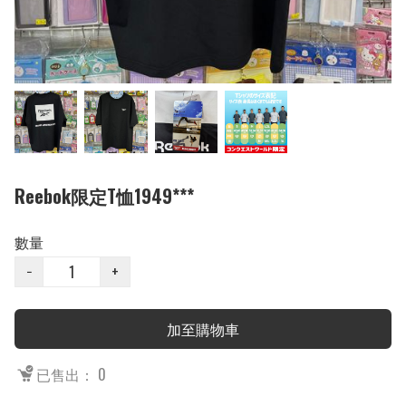
Reebok限定T恤1949***
數量
−
+
加至購物車
已售出： 0