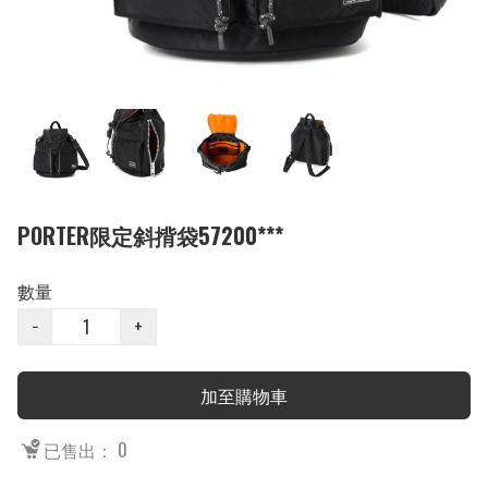
PORTER限定斜揹袋57200***
數量
−
+
加至購物車
已售出： 0