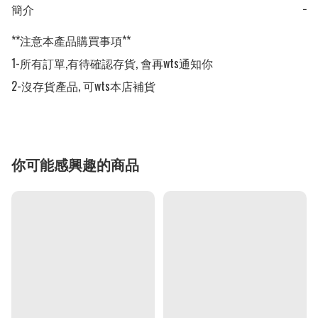
簡介
−
**注意本產品購買事項**

1-所有訂單,有待確認存貨, 會再wts通知你

2-沒存貨產品, 可wts本店補貨
你可能感興趣的商品