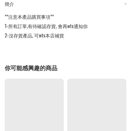
簡介
−
**注意本產品購買事項**

1-所有訂單,有待確認存貨, 會再wts通知你

2-沒存貨產品, 可wts本店補貨
你可能感興趣的商品