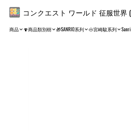
コ
商品
🍄商品類別樹
🎁SANRIO系列
🐽宮崎駿系列
Sanri