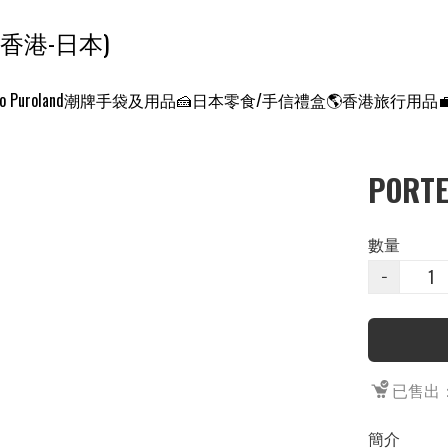
ンクエスト ワールド 征服世界 (香港-日本)
o Puroland
潮牌手袋及用品
🍰日本零食/手信禮盒
🌎香港旅行用品
PORT
數量
−
已售出：
簡介