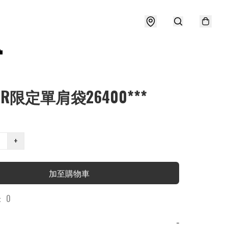

ER限定單肩袋26400***
+
加至購物車
 0
−