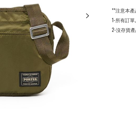
**注意本產
1-所有訂單
2-沒存貨產