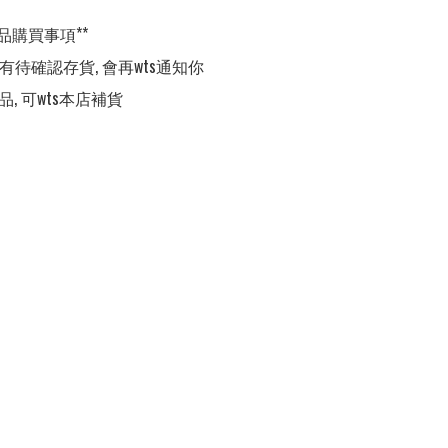
品購買事項**

,有待確認存貨, 會再wts通知你

品, 可wts本店補貨