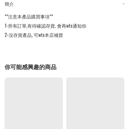
簡介
−
**注意本產品購買事項**

1-所有訂單,有待確認存貨, 會再wts通知你

2-沒存貨產品, 可wts本店補貨
你可能感興趣的商品