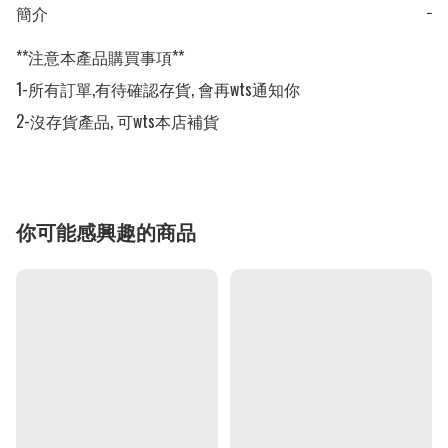
簡介
−
**注意本產品購買事項**

1-所有訂單,有待確認存貨, 會再wts通知你

2-沒存貨產品, 可wts本店補貨
你可能感興趣的商品