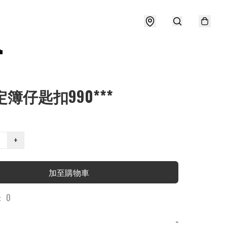

定簿仔匙扣990***
+
加至購物車
 0
−