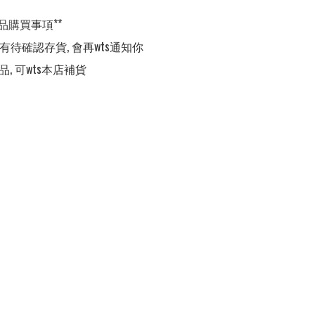
品購買事項**

,有待確認存貨, 會再wts通知你

品, 可wts本店補貨