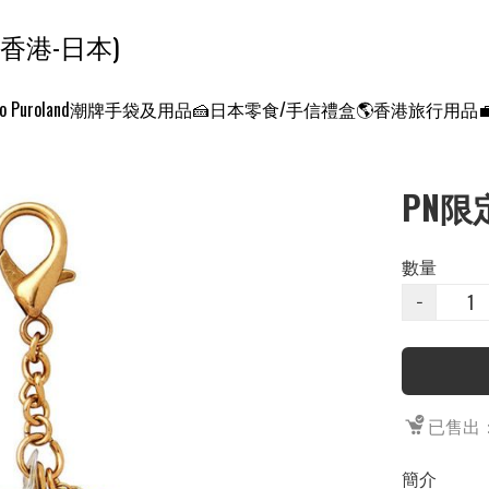
ンクエスト ワールド 征服世界 (香港-日本)
o Puroland
潮牌手袋及用品
🍰日本零食/手信禮盒
🌎香港旅行用品
PN限
數量
−
已售出：
簡介