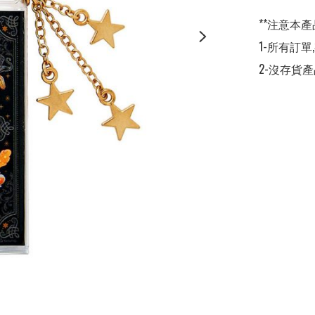
**注意本產
1-所有訂單
2-沒存貨產