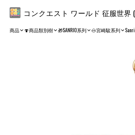
コ
商品
🍄商品類別樹
🎁SANRIO系列
🐽宮崎駿系列
Sanri