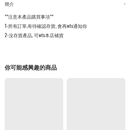
簡介
−
**注意本產品購買事項**

1-所有訂單,有待確認存貨, 會再wts通知你

2-沒存貨產品, 可wts本店補貨
你可能感興趣的商品