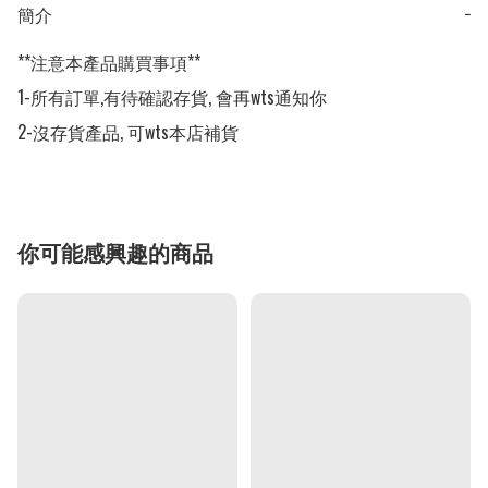
簡介
−
**注意本產品購買事項**

1-所有訂單,有待確認存貨, 會再wts通知你

2-沒存貨產品, 可wts本店補貨
你可能感興趣的商品