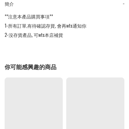
簡介
−
**注意本產品購買事項**

1-所有訂單,有待確認存貨, 會再wts通知你

2-沒存貨產品, 可wts本店補貨
你可能感興趣的商品