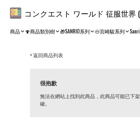
コ
商品
🍄商品類別樹
🎁SANRIO系列
🐽宮崎駿系列
Sanri
< 返回商品列表
很抱歉
無法在網站上找到此商品，此商品可能已下架
確。