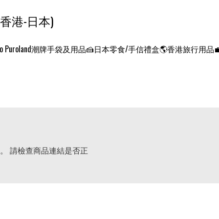
ンクエスト ワールド 征服世界 (香港-日本)
o Puroland
潮牌手袋及用品
🍰日本零食/手信禮盒
🌎香港旅行用品
。 請檢查商品連結是否正