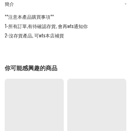
簡介
−
**注意本產品購買事項**

1-所有訂單,有待確認存貨, 會再wts通知你

2-沒存貨產品, 可wts本店補貨
你可能感興趣的商品