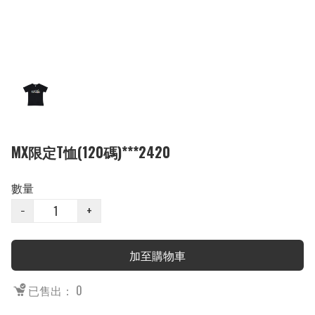
MX限定T恤(120碼)***2420
數量
−
+
加至購物車
已售出： 0