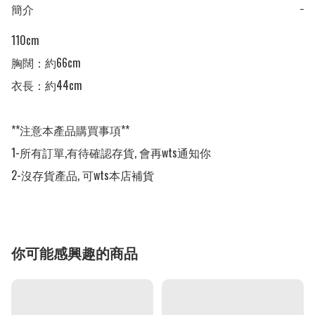
簡介
−
110cm

胸闊：約66cm

衣長：約44cm

**注意本產品購買事項**

1-所有訂單,有待確認存貨, 會再wts通知你

2-沒存貨產品, 可wts本店補貨
你可能感興趣的商品