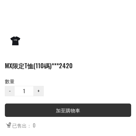
MX限定T恤(110碼)***2420
數量
−
+
加至購物車
已售出： 0