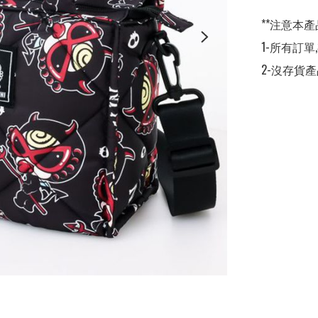
**注意本產
1-所有訂單
2-沒存貨產