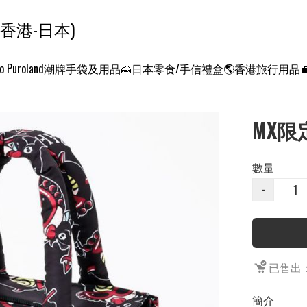
ンクエスト ワールド 征服世界 (香港-日本)
o Puroland
潮牌手袋及用品
🍰日本零食/手信禮盒
🌎香港旅行用品
MX限
數量
−
已售出：
簡介