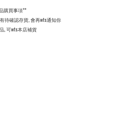
品購買事項**

,有待確認存貨, 會再wts通知你

品, 可wts本店補貨