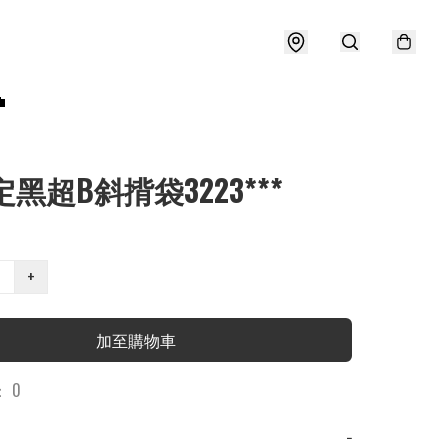

定黑超B斜揹袋3223***
+
加至購物車
 0
−