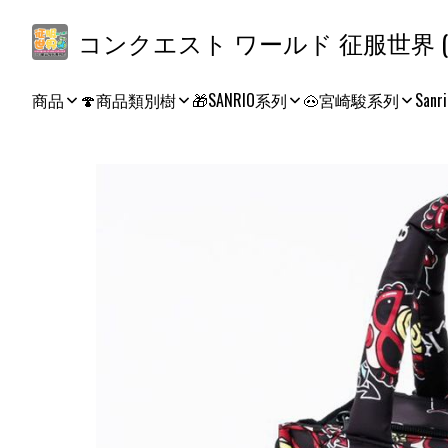
コ
商品
🍄商品類別樹
🎁SANRIO系列
🐽宮崎駿系列
Sanri