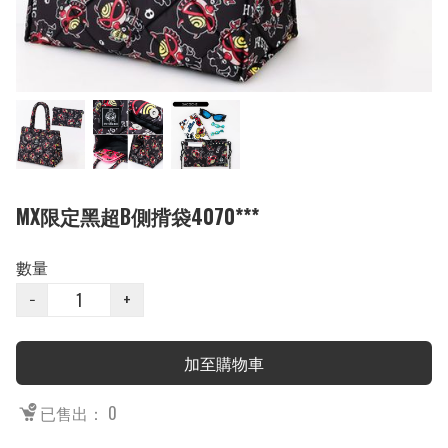
MX限定黑超B側揹袋4070***
數量
−
+
加至購物車
已售出： 0