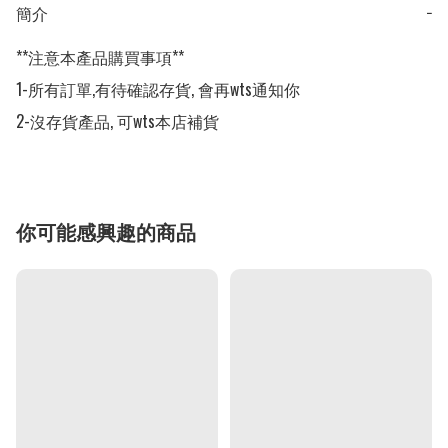
簡介
−
**注意本產品購買事項**

1-所有訂單,有待確認存貨, 會再wts通知你

2-沒存貨產品, 可wts本店補貨
你可能感興趣的商品