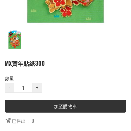
MX賀年貼紙300
數量
−
+
加至購物車
已售出： 0