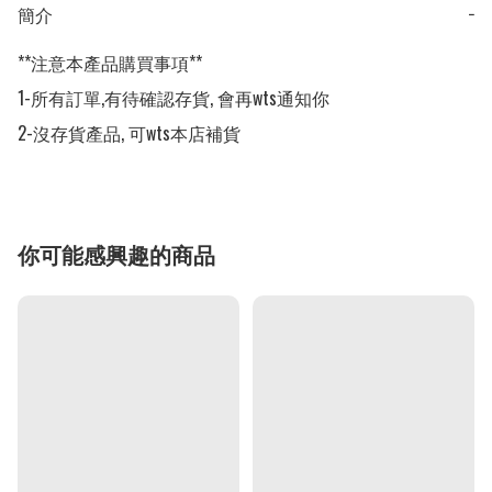
簡介
−
**注意本產品購買事項**

1-所有訂單,有待確認存貨, 會再wts通知你

2-沒存貨產品, 可wts本店補貨
你可能感興趣的商品