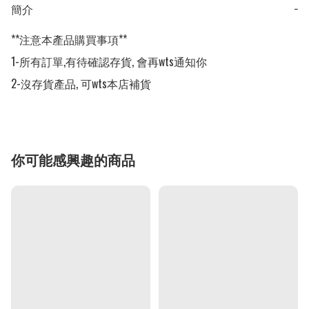
簡介
−
**注意本產品購買事項**

1-所有訂單,有待確認存貨, 會再wts通知你

2-沒存貨產品, 可wts本店補貨
你可能感興趣的商品