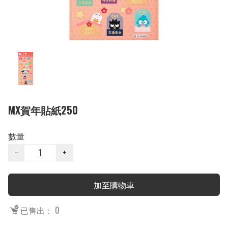
MX賀年貼紙250
數量
−
+
加至購物車
已售出： 0