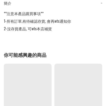
簡介
−
**注意本產品購買事項**

1-所有訂單,有待確認存貨, 會再wts通知你

2-沒存貨產品, 可wts本店補貨
你可能感興趣的商品