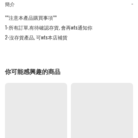
簡介
−
**注意本產品購買事項**

1-所有訂單,有待確認存貨, 會再wts通知你

2-沒存貨產品, 可wts本店補貨
你可能感興趣的商品