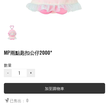
MP雨點匙扣公仔2000*
數量
−
+
加至購物車
已售出： 0