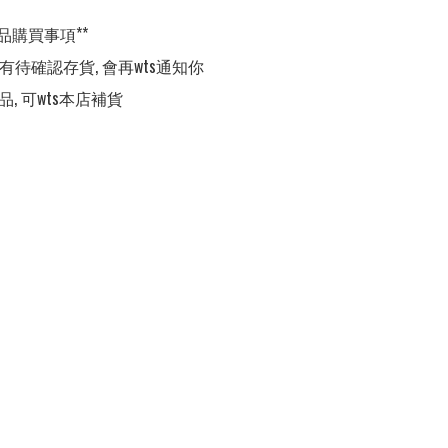
品購買事項**

,有待確認存貨, 會再wts通知你

品, 可wts本店補貨