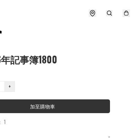

26年記事簿1800
+
加至購物車
 1
−