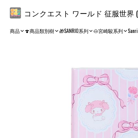
コ
商品
🍄商品類別樹
🎁SANRIO系列
🐽宮崎駿系列
Sanri