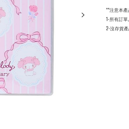
**注意本產
1-所有訂單
2-沒存貨產