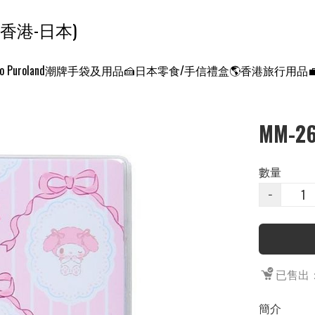
ンクエスト ワールド 征服世界 (香港-日本)
o Puroland
潮牌手袋及用品
🍰日本零食/手信禮盒
🌎香港旅行用品
MM-
數量
−
已售出：
簡介