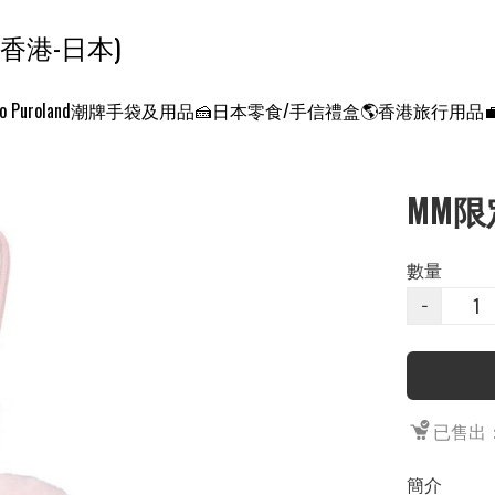
ンクエスト ワールド 征服世界 (香港-日本)
o Puroland
潮牌手袋及用品
🍰日本零食/手信禮盒
🌎香港旅行用品
MM限
數量
−
已售出：
簡介