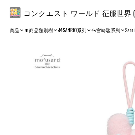
コ
商品
🍄商品類別樹
🎁SANRIO系列
🐽宮崎駿系列
Sanri