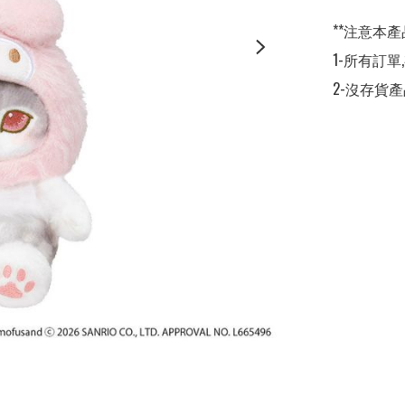
**注意本產
1-所有訂單
2-沒存貨產