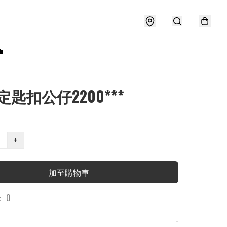

定匙扣公仔2200***
+
加至購物車
 0
−