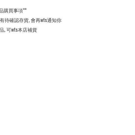
品購買事項**

,有待確認存貨, 會再wts通知你

品, 可wts本店補貨