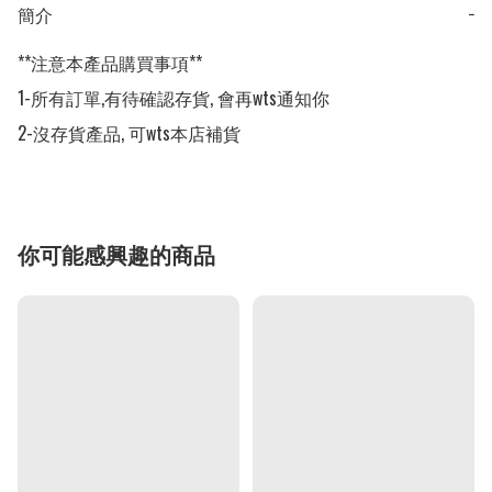
簡介
−
**注意本產品購買事項**

1-所有訂單,有待確認存貨, 會再wts通知你

2-沒存貨產品, 可wts本店補貨
你可能感興趣的商品