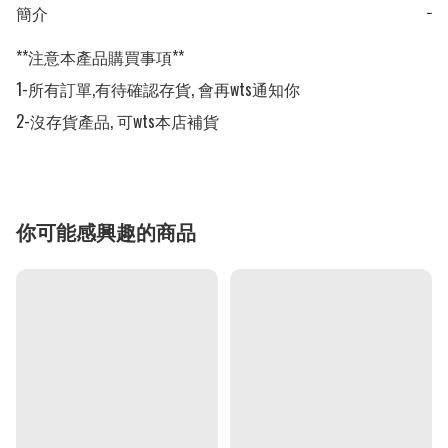
簡介
−
**注意本產品購買事項**

1-所有訂單,有待確認存貨, 會再wts通知你

2-沒存貨產品, 可wts本店補貨
你可能感興趣的商品