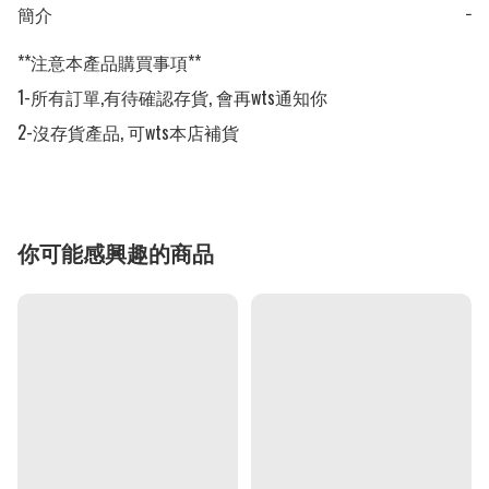
簡介
−
**注意本產品購買事項**

1-所有訂單,有待確認存貨, 會再wts通知你

2-沒存貨產品, 可wts本店補貨
你可能感興趣的商品