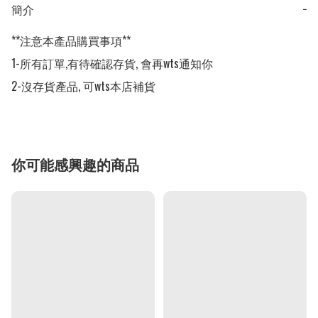
簡介
−
**注意本產品購買事項**

1-所有訂單,有待確認存貨, 會再wts通知你

2-沒存貨產品, 可wts本店補貨
你可能感興趣的商品