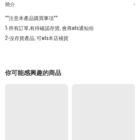
簡介
−
**注意本產品購買事項**

1-所有訂單,有待確認存貨, 會再wts通知你

2-沒存貨產品, 可wts本店補貨
你可能感興趣的商品