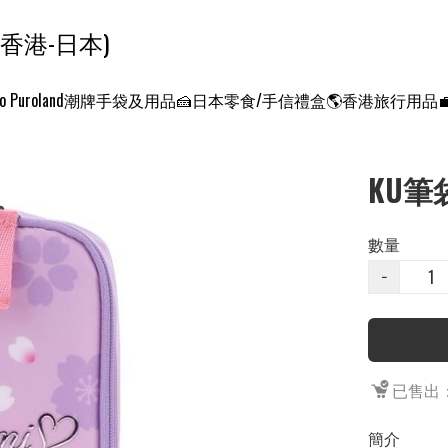
ンクエスト ワールド 征服世界 (香港-日本)
o Puroland
潮牌手袋及用品
🍰日本零食/手信禮盒
🌎香港旅行用品
KU筆袋
數量
−
已售出：
簡介