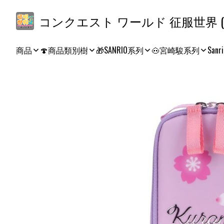
コ
商品
🍄商品類別樹
🎁SANRIO系列
🐽宮崎駿系列
Sanri