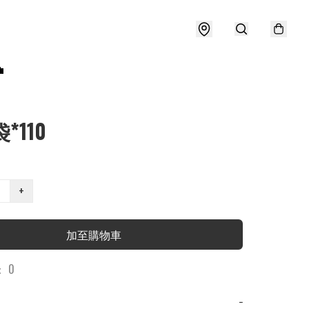

*110
+
加至購物車
 0
−