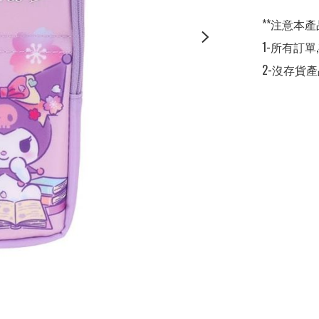
**注意本產
1-所有訂單
2-沒存貨產