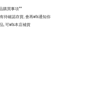
品購買事項**

,有待確認存貨, 會再wts通知你

品, 可wts本店補貨