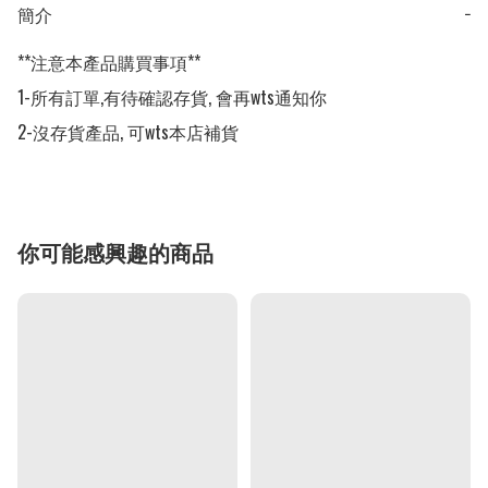
簡介
−
**注意本產品購買事項**

1-所有訂單,有待確認存貨, 會再wts通知你

2-沒存貨產品, 可wts本店補貨
你可能感興趣的商品