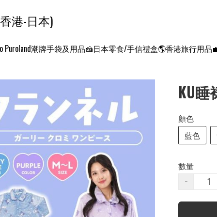
ンクエスト ワールド 征服世界 (香港-日本)
o Puroland
潮牌手袋及用品
🍰日本零食/手信禮盒
🌎香港旅行用品
KU睡裙
顏色
藍色
數量
−