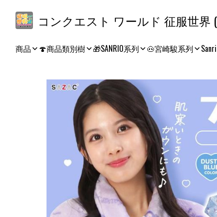
コ
商品
🍄商品類別樹
🎁SANRIO系列
🐽宮崎駿系列
Sanri