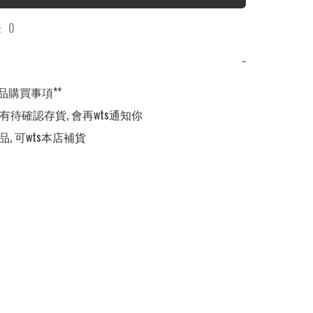
 0
−
品購買事項**

,有待確認存貨, 會再wts通知你

品, 可wts本店補貨