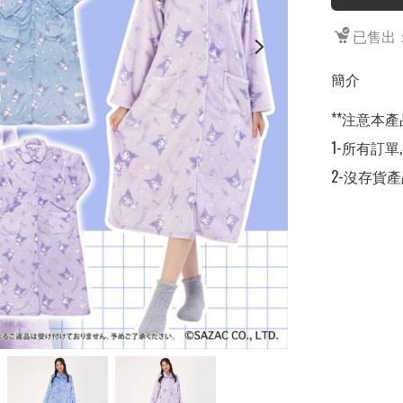
已售出：
簡介
**注意本產
1-所有訂單
2-沒存貨產