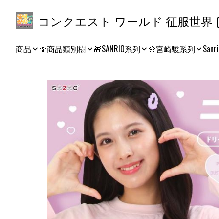
コ
商品
🍄商品類別樹
🎁SANRIO系列
🐽宮崎駿系列
Sanri