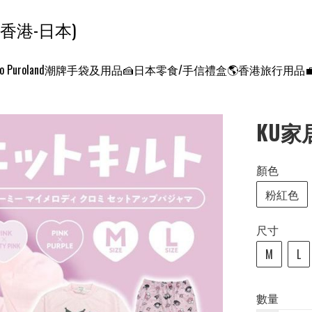
ンクエスト ワールド 征服世界 (香港-日本)
o Puroland
潮牌手袋及用品
🍰日本零食/手信禮盒
🌎香港旅行用品
KU家
顏色
粉紅色
尺寸
M
L
數量