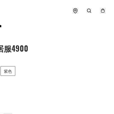

居服4900
紫色