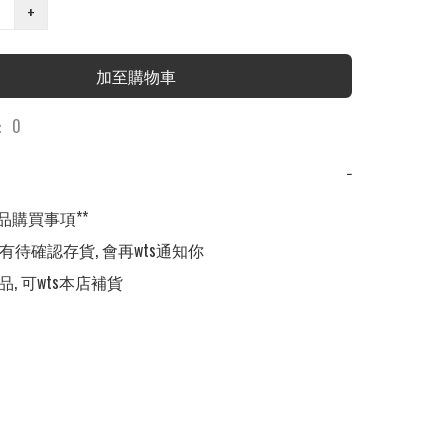
+
加至購物車
 0
−
品購買事項**

,有待確認存貨, 會再wts通知你

品, 可wts本店補貨