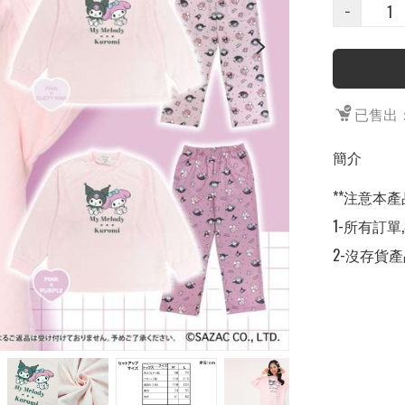
−
已售出：
簡介
**注意本產
1-所有訂單
2-沒存貨產