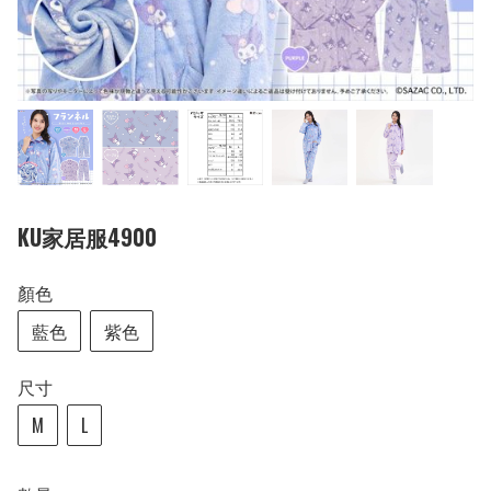
KU家居服4900
顏色
藍色
紫色
尺寸
M
L