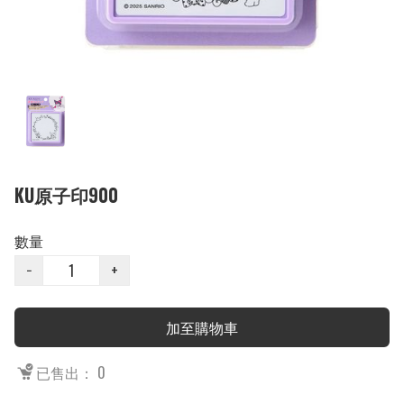
KU原子印900
數量
−
+
加至購物車
已售出： 0