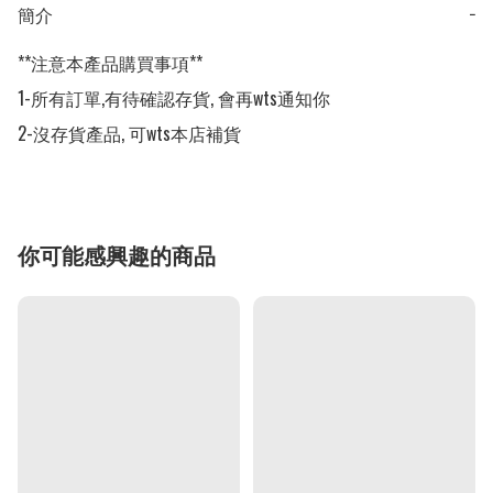
簡介
−
**注意本產品購買事項**

1-所有訂單,有待確認存貨, 會再wts通知你

2-沒存貨產品, 可wts本店補貨
你可能感興趣的商品