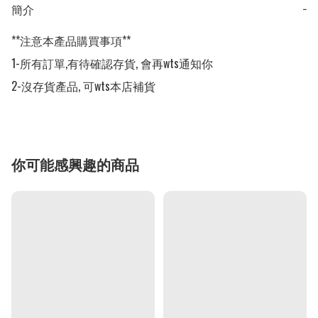
簡介
−
**注意本產品購買事項**

1-所有訂單,有待確認存貨, 會再wts通知你

2-沒存貨產品, 可wts本店補貨
你可能感興趣的商品